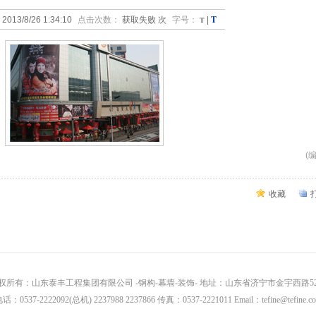
T
2013/8/26 1:34:10
点击次数：
获取失败
次
字号：
T
|
(
收藏
权所有：山东泰丰工程集团有限公司 -钢构-幕墙-装饰- 地址：山东省济宁市金宇西路5
话：0537-2222092(总机) 2237988 2237866 传真：0537-2221011 Email：tefine@tefine.c